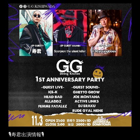
🎙寿君出演情報🎙