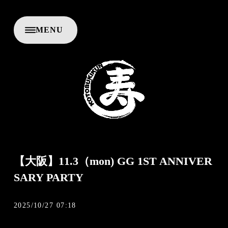
M
E
N
U
C
L
O
S
E
【大阪】11.3（mon) GG 1ST ANNIVER
SARY PARTY
2025/10/27 07:18