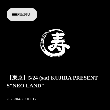
M
E
N
U
C
L
O
S
E
【東京】5/24 (sat) KUJIRA PRESENT
S"NEO LAND"
2025/04/29 01:17