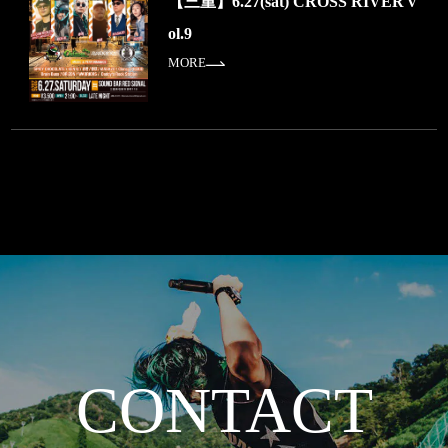
【三重】6.27(sat) CROSS RIVER v
ol.9
MORE
CONTACT