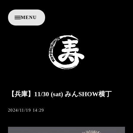
M
E
N
U
C
L
O
S
E
【兵庫】11/30 (sat) みんSHOW横丁
2024/11/19 14:29