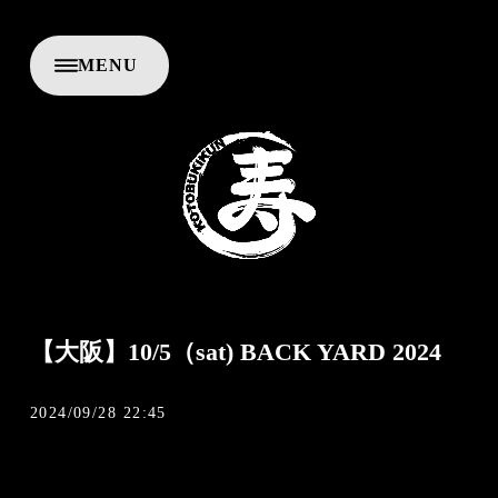
M
E
N
U
C
L
O
S
E
【大阪】10/5（sat) BACK YARD 2024
2024/09/28 22:45